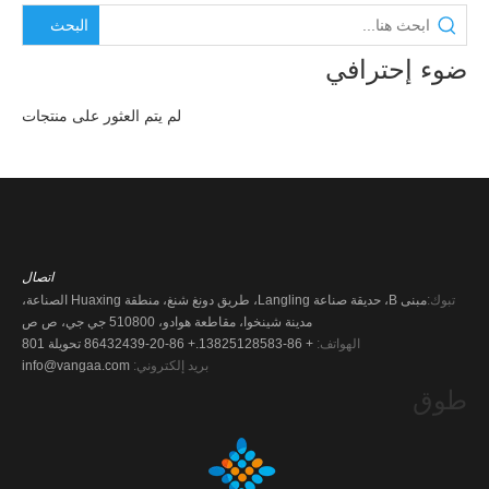
البحث
ضوء إحترافي
لم يتم العثور على منتجات
اتصال
تبوك:
مبنى B، حديقة صناعة Langling، طريق دونغ شنغ، منطقة Huaxing الصناعة،
مدينة شينخوا، مقاطعة هوادو، 510800 جي جي، ص ص
الهواتف:
+ 86-13825128583.
+ 86-20-86432439 تحويلة 801
بريد إلكتروني:
info@vangaa.com
طوق