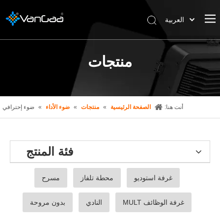
العربية
한국어
Deutsch
منتجات
Español
Pусский
简体中文
English
أنت هنا:
الصفحة الرئيسية
»
منتجات
»
ضوء الأداء
»
ضوء إحترافي
English
فئة المنتج
غرفة استوديو
محطة تلفاز
مسرح
غرفة الوظائف MULT
النادي
بدون مروحة