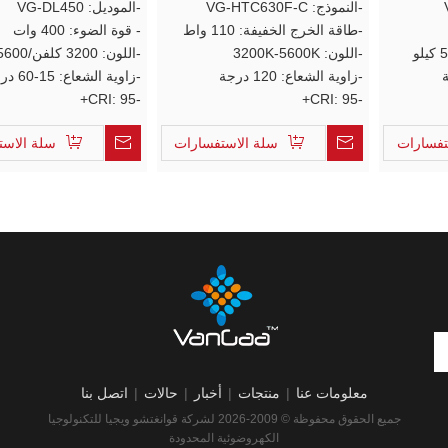
-النموذج: VG-HTC630F-C
LED Video Sky
-الموديل: VG-DL450
مستمر ض
-طاقة الخرج الخفيفة: 110 واط
- قوة الضوء: 400 وات
-اللون: 3200K-5600K
-اللون: 3200 كلفن/5600 كلفن
-زاوية الشعاع: 120 درجة
-زاوية الشعاع: 15-60 درجة
-CRI: 95+
-CRI: 95+
تفسارات
سلة الاستفسارات
سلة الاست
معلومات عنا
|
منتجات
|
أخبار
|
حالات
|
اتصل بنا
جميع الحقوق محفوظة © 2009-2026 لشركة قوانغتشو ويجيا للتكنولوجيا
الكهروضوئية المحدودة