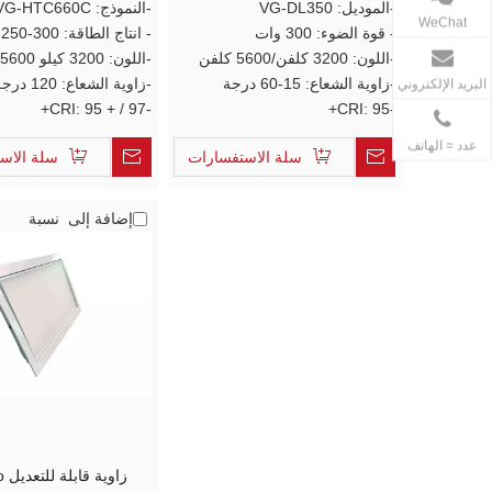
-الموديل: VG-DL350
Studio Fresnel مستمر ضوء النهار
-النموذج: VG-HTC660C
WeChat
- قوة الضوء: 300 وات
- انتاج الطاقة: 300-250 واط
-اللون: 3200 كلفن/5600 كلفن
-اللون: 3200 كيلو 5600 كيلو
-زاوية الشعاع: 15-60 درجة
-زاوية الشعاع: 120 درجة
البريد الإلكتروني
-CRI: 95 + / 97+
-CRI: 95+
عدد = الهاتف
سلة الاستفسارات
سلة الاس
إضافة إلى نسبة
زا