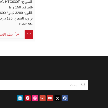
-النموذج: VG-HTC630F
Sky ضوء لوحة
-الطاقة: 150 واط
-اللون: 3200 كيلو / 5600 كيلو
-زاوية الشعاع: 120 درجة
-CRI: 95+
سلة الاس