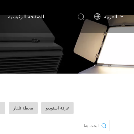
الصفحة الرئيسية
العربية
한국어
المسرح،
Deutsch
Español
Pусский
简体中文
English
English
غرفة استوديو
محطة تلفاز
م