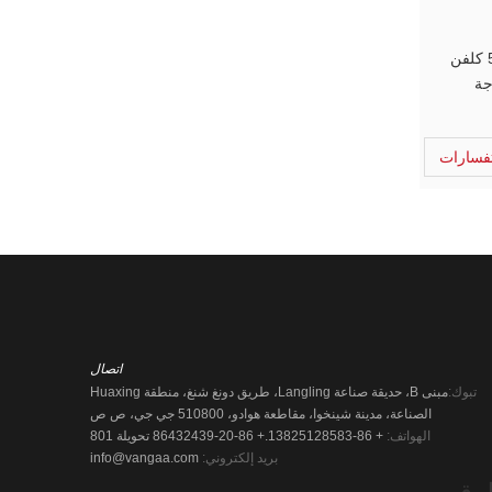
وء النهار
فسارات
اتصال
تبوك:
مبنى B، حديقة صناعة Langling، طريق دونغ شنغ، منطقة Huaxing
الصناعة، مدينة شينخوا، مقاطعة هوادو، 510800 جي جي، ص ص
الهواتف:
+ 86-13825128583.
+ 86-20-86432439 تحويلة 801
بريد إلكتروني:
info@vangaa.com