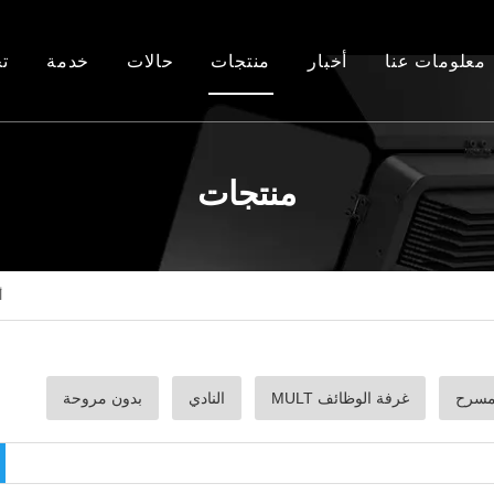
معلومات عنا
أخبار
منتجات
حالات
خدمة
ت
اخبار الصناعة
 التلفزيون، أضواء غرفة الاستوديو
مشاريع من الخارج
التعليمات
أخبار فانجا
ضوء الأداء
مشاريع في الصين
منتجات
الضوء المعماري
بدون مروحة
أ
سرح
غرفة الوظائف MULT
النادي
بدون مروحة