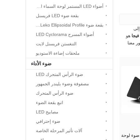
أضواء LED المستمر لوحة السماء الناعمة
بقعة ضوء LED فريسنل
بقعة ضوء LED Leko Ellipsoidal Profile
لى
أضواء المسرح LED Cyclorama
فيجا
هو
ر معنا
التنغستن فريسنل لايت
ملحقات إضاءة الاستوديو
ضوء الأداء
ضوء الرأس المتحرك LED
مصفوفة وضوء بليندر الجمهور
ضوء الرأس المتحرك
اتبع بقعة الضوء
مصابيح LED
ضوء إحترافي
آلات تأثير المرحلة الخاصة
200 ثنائي اللون LED ضوء لوحة